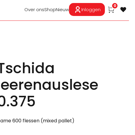
0
Over ons
Shop
Nieuw
Inloggen
Tschida
eerenauslese
0.375
fname 600 flessen (mixed pallet)