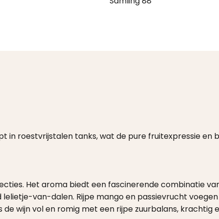
Sämling 88
 in roestvrijstalen tanks, wat de pure fruitexpressie en
flecties. Het aroma biedt een fascinerende combinatie va
lietje-van-dalen. Rijpe mango en passievrucht voegen ee
s de wijn vol en romig met een rijpe zuurbalans, krachtig e