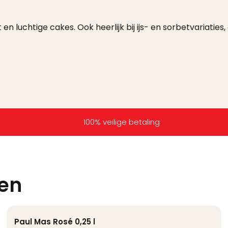
t en luchtige cakes. Ook heerlijk bij ijs- en sorbetvariati
100% veilige betaling
ten
Paul Mas Rosé 0,25 l