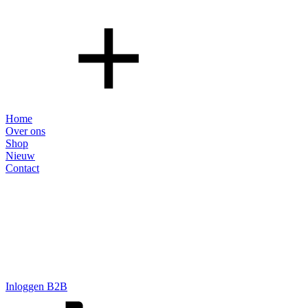
Home
Over ons
Shop
Nieuw
Contact
Inloggen B2B