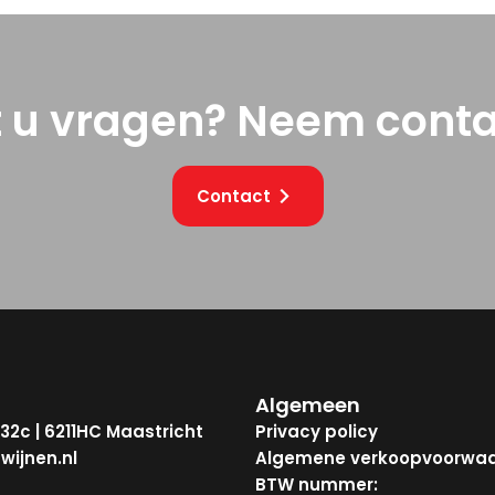
t u vragen? Neem conta
Contact
Algemeen
32c | 6211HC Maastricht
Privacy policy
wijnen.nl
Algemene verkoopvoorwa
BTW nummer: