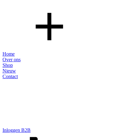
Home
Over ons
Shop
Nieuw
Contact
Inloggen B2B