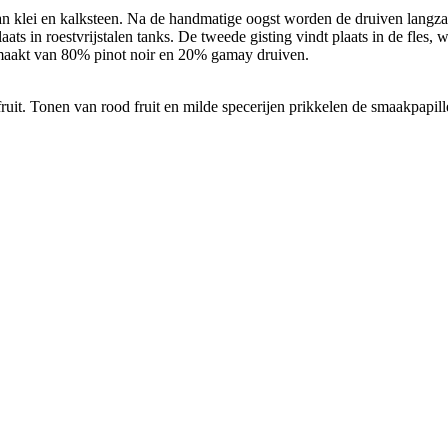
klei en kalksteen. Na de handmatige oogst worden de druiven langzaam
laats in roestvrijstalen tanks. De tweede gisting vindt plaats in de fles
emaakt van 80% pinot noir en 20% gamay druiven.
ruit. Tonen van rood fruit en milde specerijen prikkelen de smaakpapil