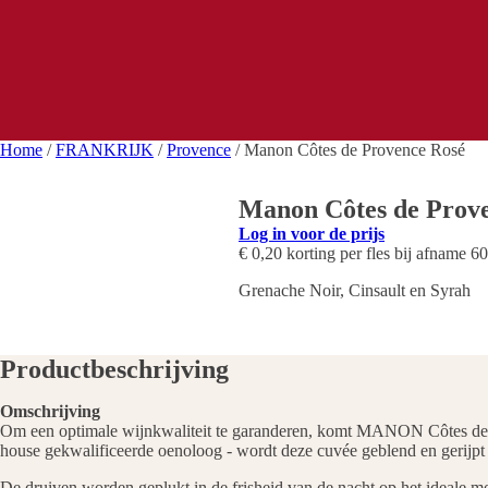
Home
/
FRANKRIJK
/
Provence
/ Manon Côtes de Provence Rosé
Manon Côtes de Prov
Log in voor de prijs
€ 0,20 korting per fles bij afname 60
Grenache Noir, Cinsault en Syrah
Productbeschrijving
Omschrijving
Om een optimale wijnkwaliteit te garanderen, komt MANON Côtes de Prov
house gekwalificeerde oenoloog - wordt deze cuvée geblend en gerijpt 
De druiven worden geplukt in de frisheid van de nacht op het ideale m