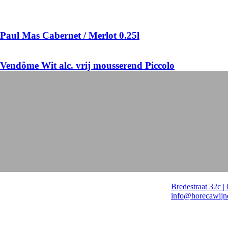
Paul Mas Cabernet / Merlot 0.25l
Vendôme Wit alc. vrij mousserend Piccolo
Contact
Bredestraat 32c 
info@horecawijn