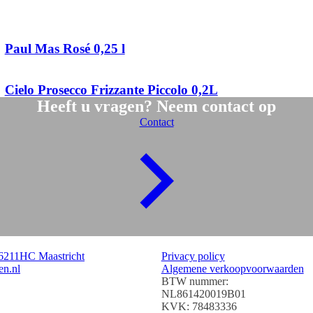
Paul Mas Rosé 0,25 l
Cielo Prosecco Frizzante Piccolo 0,2L
Heeft u vragen? Neem contact op
Contact
Algemeen
| 6211HC Maastricht
Privacy policy
en.nl
Algemene verkoopvoorwaarden
BTW nummer:
NL861420019B01
KVK: 78483336