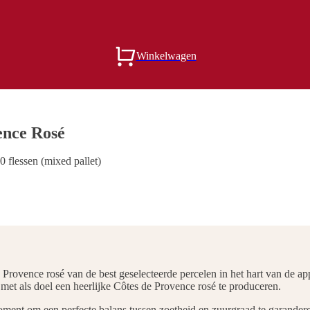
Winkelwagen
ence Rosé
0 flessen (mixed pallet)
ence rosé van de best geselecteerde percelen in het hart van de appel
met als doel een heerlijke Côtes de Provence rosé te produceren.
oment om een perfecte balans tussen zoetheid en zuurgraad te garandere