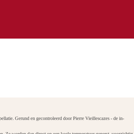
latie. Gerund en gecontroleerd door Pierre Vieillescazes - de in-
n. Ze worden dan direct op een koele temperatuur geperst, voorzichtig.