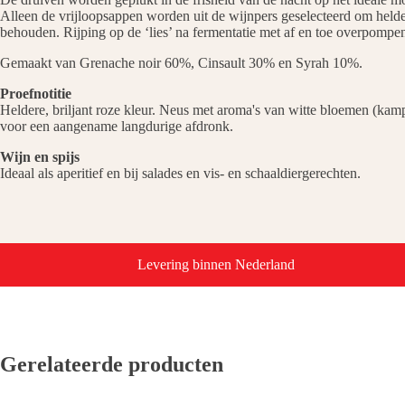
Alleen de vrijloopsappen worden uit de wijnpers geselecteerd om helder
behouden. Rijping op de ‘lies’ na fermentatie met af en toe overpompen
Gemaakt van Grenache noir 60%, Cinsault 30% en Syrah 10%.
Proefnotitie
Heldere, briljant roze kleur. Neus met aroma's van witte bloemen (kampe
voor een aangename langdurige afdronk.
Wijn en spijs
Ideaal als aperitief en bij salades en vis- en schaaldiergerechten.
Levering binnen Nederland
Gerelateerde producten