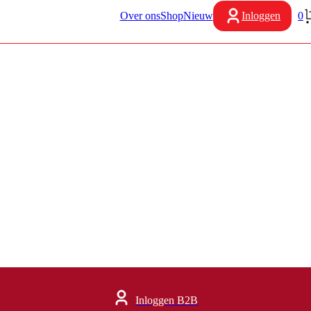
Over ons
Shop
Nieuw
Inloggen
0
Inloggen B2B