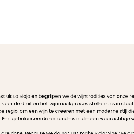
 uit La Rioja en begrijpen we de wijntradities van onze re
 voor de druif en het wijnmaakproces stellen ons in staat
t de regio, om een wijn te creëren met een moderne stijl d
aat. Een gebalanceerde en ronde wijn die een waarachtige w
re done. Because we do not just make Rioja wine, we craft