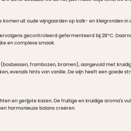
ie komen uit oude wijngaarden op kalk- en kleigronden in
rvolgens gecontroleerd gefermenteerd bij 28ºC. Daarna 
ijke en complexe smaak.
(bosbessen, frambozen, bramen), aangevuld met kruidige
uiken, evenals hints van vanille. De wijn heeft een goede 
echten en gerijpte kazen. De fruitige en kruidige aroma's 
 een harmonieuze balans creëren.