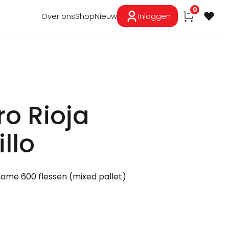
0
Over ons
Shop
Nieuw
Inloggen
ro Rioja
llo
fname 600 flessen (mixed pallet)