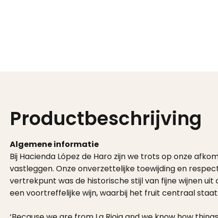
Productbeschrijving
Algemene informatie
Bij Hacienda López de Haro zijn we trots op onze afkomst
vastleggen. Onze onverzettelijke toewijding en respect
vertrekpunt was de historische stijl van fijne wijnen ui
een voortreffelijke wijn, waarbij het fruit centraal st
‘Because we are from La Rioja and we know how things a