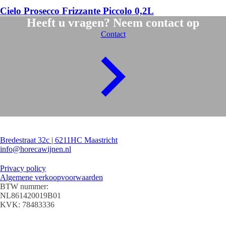
Cielo Prosecco Frizzante Piccolo 0,2L
Heeft u vragen? Neem contact op
Contact
Contact
Bredestraat 32c | 6211HC Maastricht
info@horecawijnen.nl
Algemeen
Privacy policy
Algemene verkoopvoorwaarden
BTW nummer:
NL861420019B01
KVK: 78483336