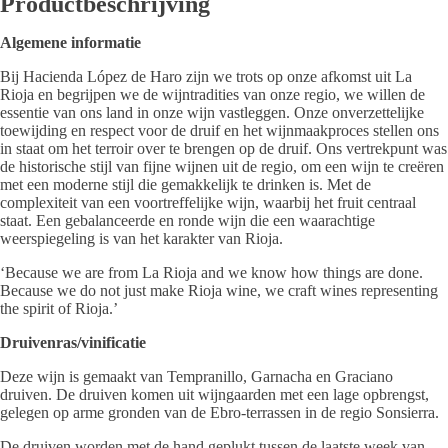
Productbeschrijving
Algemene informatie
Bij Hacienda López de Haro zijn we trots op onze afkomst uit La
Rioja en begrijpen we de wijntradities van onze regio, we willen de
essentie van ons land in onze wijn vastleggen. Onze onverzettelijke
toewijding en respect voor de druif en het wijnmaakproces stellen ons
in staat om het terroir over te brengen op de druif. Ons vertrekpunt was
de historische stijl van fijne wijnen uit de regio, om een wijn te creëren
met een moderne stijl die gemakkelijk te drinken is. Met de
complexiteit van een voortreffelijke wijn, waarbij het fruit centraal
staat. Een gebalanceerde en ronde wijn die een waarachtige
weerspiegeling is van het karakter van Rioja.
‘Because we are from La Rioja and we know how things are done.
Because we do not just make Rioja wine, we craft wines representing
the spirit of Rioja.’
Druivenras/vinificatie
Deze wijn is gemaakt van Tempranillo, Garnacha en Graciano
druiven. De druiven komen uit wijngaarden met een lage opbrengst,
gelegen op arme gronden van de Ebro-terrassen in de regio Sonsierra.
De druiven worden met de hand geplukt tussen de laatste week van