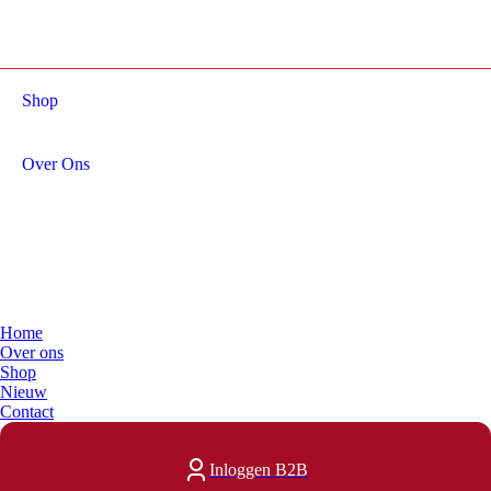
Menu
Shop
Over Ons
Home
Over ons
Shop
Nieuw
Contact
Inloggen B2B