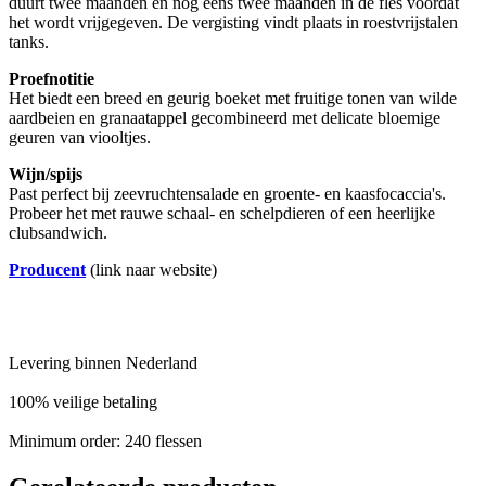
duurt twee maanden en nog eens twee maanden in de fles voordat
het wordt vrijgegeven. De vergisting vindt plaats in roestvrijstalen
tanks.
Proefnotitie
Het biedt een breed en geurig boeket met fruitige tonen van wilde
aardbeien en granaatappel gecombineerd met delicate bloemige
geuren van viooltjes.
Wijn/spijs
Past perfect bij zeevruchtensalade en groente- en kaasfocaccia's.
Probeer het met rauwe schaal- en schelpdieren of een heerlijke
clubsandwich.
Producent
(link naar website)
Levering binnen Nederland
100% veilige betaling
Minimum order: 240 flessen