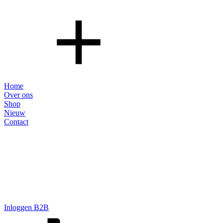
Home
Over ons
Shop
Nieuw
Contact
Inloggen B2B