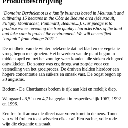
Productbeschrijving
''Domaine Berthelemot is a family business based in Meursault and
cultivating 15 hectares in the Côte de Beaune area (Meursault,
Puligny-Montrachet, Pommard, Beaune....). Our pledge is to
produce wines revealing the true quality characteristics of the land
and take care to protect the environment. We will be certified
"organic" from vintage 2021.''
De mildheid van de winter betekende dat het blad en de vegetatie
vroeg begon met groeien. Het bewerken van de plant begon in
midden april en met het zonnige weer konden alle stoken zich goed
ontwikkelen. De zomer was erg droog wat zorgde voor een
versnelling van het groeiproces. De druiven hielden hierdoor een
hogere concentratie aan suikers en smaak vast. De oogst begon op
20 augustus.
Bodem - De Chardannes bodem is rijk aan klei en redelijk diep.
Wijngaard - 8,5 ha en 4,7 ha geplant in respectievelijk 1967, 1992
en 1996.
Een fris fruit aroma die direct naar voren komt in de neus. Tonen
van wild fruit en toast wisselen elkaar af. Een zachte, volle rode
wijn die elegantie uitstraalt.