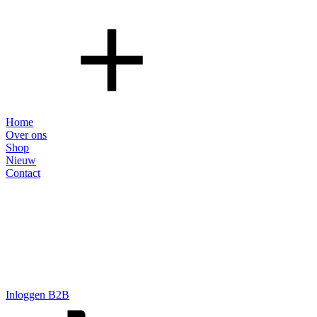
Home
Over ons
Shop
Nieuw
Contact
Inloggen B2B