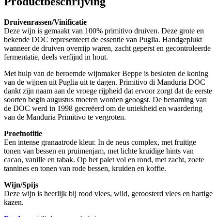
Productbeschrijving
Druivenrassen/Vinificatie
Deze wijn is gemaakt van 100% primitivo druiven. Deze grote en
bekende DOC representeert de essentie van Puglia. Handgeplukt
wanneer de druiven overrijp waren, zacht geperst en gecontroleerde
fermentatie, deels verfijnd in hout.
Met hulp van de beroemde wijnmaker Beppe is besloten de koning
van de wijnen uit Puglia uit te dagen. Primitivo di Manduria DOC
dankt zijn naam aan de vroege rijpheid dat ervoor zorgt dat de eerste
soorten begin augustus moeten worden geoogst. De benaming van
de DOC werd in 1998 gecreëerd om de uniekheid en waardering
van de Manduria Primitivo te vergroten.
Proefnotitie
Een intense granaatrode kleur. In de neus complex, met fruitige
tonen van bessen en pruimenjam, met lichte kruidige hints van
cacao, vanille en tabak. Op het palet vol en rond, met zacht, zoete
tannines en tonen van rode bessen, kruiden en koffie.
Wijn/Spijs
Deze wijn is heerlijk bij rood vlees, wild, geroosterd vlees en hartige
kazen.