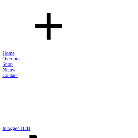
Home
Over ons
Shop
Nieuw
Contact
Inloggen B2B