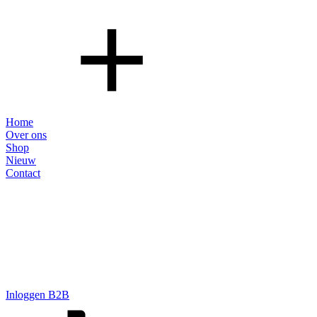
Home
Over ons
Shop
Nieuw
Contact
Inloggen B2B