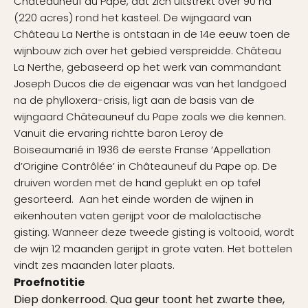
Châteauneuf du Pape, dat zich uitstrekt over 90 ha
(220 acres) rond het kasteel. De wijngaard van
Château La Nerthe is ontstaan ​​in de 14e eeuw toen de
wijnbouw zich over het gebied verspreidde. Château
La Nerthe, gebaseerd op het werk van commandant
Joseph Ducos die de eigenaar was van het landgoed
na de phylloxera-crisis, ligt aan de basis van de
wijngaard Châteauneuf du Pape zoals we die kennen.
Vanuit die ervaring richtte baron Leroy de
Boiseaumarié in 1936 de eerste Franse ‘Appellation
d’Origine Contrôlée’ in Châteauneuf du Pape op. De
druiven worden met de hand geplukt en op tafel
gesorteerd. Aan het einde worden de wijnen in
eikenhouten vaten gerijpt voor de malolactische
gisting. Wanneer deze tweede gisting is voltooid, wordt
de wijn 12 maanden gerijpt in grote vaten. Het bottelen
vindt zes maanden later plaats.
Proefnotitie
Diep donkerrood. Qua geur toont het zwarte thee,