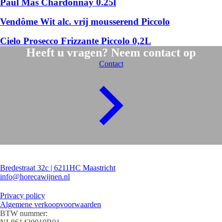
Paul Mas Chardonnay 0.25l
Vendôme Wit alc. vrij mousserend Piccolo
Cielo Prosecco Frizzante Piccolo 0,2L
Heeft u vragen? Neem contact op
Contact
Contact
Bredestraat 32c | 6211HC Maastricht
info@horecawijnen.nl
Algemeen
Privacy policy
Algemene verkoopvoorwaarden
BTW nummer: