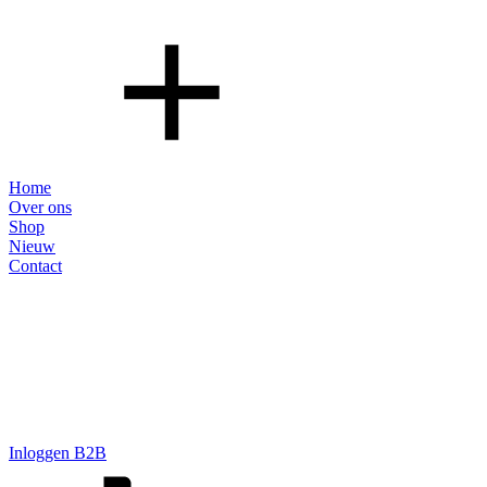
Home
Over ons
Shop
Nieuw
Contact
Inloggen B2B