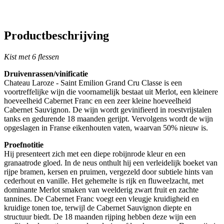
Productbeschrijving
Kist met 6 flessen
Druivenrassen/vinificatie
Chateau Laroze - Saint Emilion Grand Cru Classe is een
voortreffelijke wijn die voornamelijk bestaat uit Merlot, een kleinere
hoeveelheid Cabernet Franc en een zeer kleine hoeveelheid
Cabernet Sauvignon. De wijn wordt gevinifieerd in roestvrijstalen
tanks en gedurende 18 maanden gerijpt. Vervolgens wordt de wijn
opgeslagen in Franse eikenhouten vaten, waarvan 50% nieuw is.
Proefnotitie
Hij presenteert zich met een diepe robijnrode kleur en een
granaatrode gloed. In de neus onthult hij een verleidelijk boeket van
rijpe bramen, kersen en pruimen, vergezeld door subtiele hints van
cederhout en vanille. Het gehemelte is rijk en fluweelzacht, met
dominante Merlot smaken van weelderig zwart fruit en zachte
tannines. De Cabernet Franc voegt een vleugje kruidigheid en
kruidige tonen toe, terwijl de Cabernet Sauvignon diepte en
structuur biedt. De 18 maanden rijping hebben deze wijn een