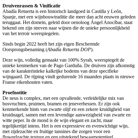
Druivenrassen & Vinificatie
Abadía Retuerta is een historisch landgoed in Castilla y León,
Spanje, met een wijnbouwtraditie die meer dan acht eeuwen geleden
teruggaat. Het domein, geleid door oenoloog Ángel Anocíbar, staat
bekend om zijn streven naar wijnen die de unieke persoonlijkheid
van het terroir weerspiegelen.
Sinds begin 2022 heeft het zijn eigen Beschermde
Oorsprongsbenaming (
Abadía Retuerta DOP
).
Deze wijn, volledig gemaakt van 100% Syrah, weerspiegelt de
unieke kenmerken van de Pago Garduña. De druiven zijn afkomstig
van de karakteristieke kalkrijke bodems van deze specifieke
wijngaard. De rijping vindt gedurende 16 maanden plaats in nieuwe
Franse eikenhouten vaten.
Proefnotitie
De neus is complex, met een opvallende, verleidelijke mix van
bosvruchten, pruimen, bramen en jeneverbessen. Er zijn ook
kenmerkende hints van zwarte olijf en een zekere kruidigheid van
kruidnagel, samen met een levendige aanwezigheid van zwarte en
witte peper. In de mond is de wijn elegant en zacht, maar
tegelijkertijd intens. Het is een expressieve en evenwichtige wijn,
met zijdezachte en fruitige tannines die zorgen voor een
fluweelzachte textuur en een uitstekend bewaarpotentieel.