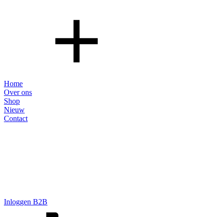
Home
Over ons
Shop
Nieuw
Contact
Inloggen B2B