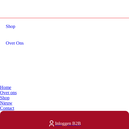
Menu
Shop
Over Ons
Home
Over ons
Shop
Nieuw
Contact
Inloggen B2B