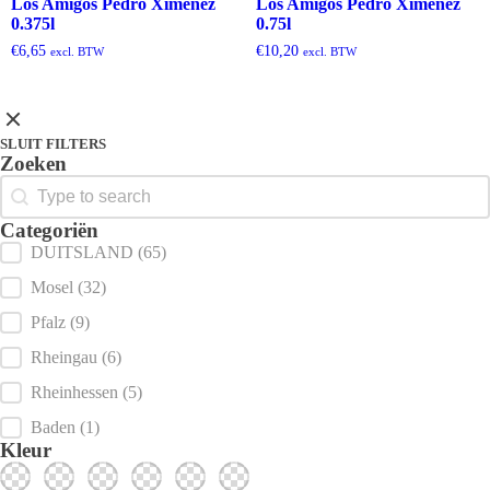
Los Amigos Pedro Ximénez
Los Amigos Pedro Ximénez
0.375l
0.75l
€
6,65
€
10,20
excl. BTW
excl. BTW
SLUIT FILTERS
Zoeken
Search
Categoriën
Product Category Checkbox
DUITSLAND
(65)
Mosel
(32)
Pfalz
(9)
Rheingau
(6)
Rheinhessen
(5)
Baden
(1)
Wit
(38)
Rood
(8)
Diverse
Mousserend
(7)
Dessertwijnen
(6)
Rosé
(3)
(3)
Kleur
Color Filters