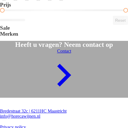
Prijs
Price Range
Reset
Sale
Merken
Filters toepassen
Heeft u vragen? Neem contact op
Contact
Contact
Bredestraat 32c | 6211HC Maastricht
info@horecawijnen.nl
Algemeen
Privacy policy