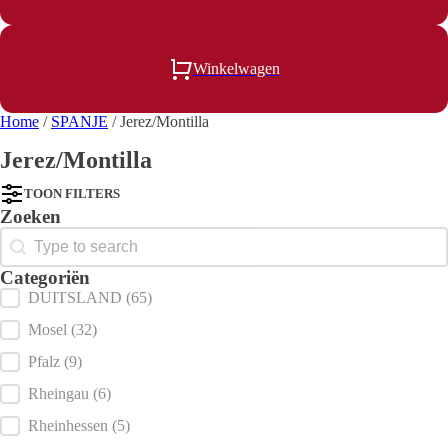
Winkelwagen
Home
/
SPANJE
/ Jerez/Montilla
Jerez/Montilla
TOON FILTERS
Zoeken
Search
Categoriën
Product Category Checkbox
DUITSLAND
(65)
Mosel
(32)
Pfalz
(9)
Rheingau
(6)
Rheinhessen
(5)