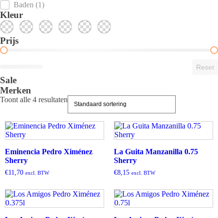
Baden
(1)
Wit
(38)
Rood
(8)
Diverse
Mousserend
(7)
Dessertwijnen
(6)
Rosé
(3)
(3)
Kleur
Color Filters
Prijs
Price Range
Reset
Sale
Merken
Toont alle 4 resultaten
Eminencia Pedro Ximénez
La Guita Manzanilla 0.75
Sherry
Sherry
€
11,70
€
8,15
excl. BTW
excl. BTW