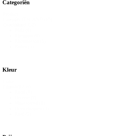
Categoriën
Product
DUITSLAND
(65)
Category
Mosel
(32)
Checkbox
Pfalz
(9)
Rheingau
(6)
Rheinhessen
(5)
Baden
(1)
Kleur
Color
Wit
(38)
Filters
Rood
(8)
Diverse
(7)
Mousserend
(6)
Dessertwijnen
(3)
Rosé
(3)