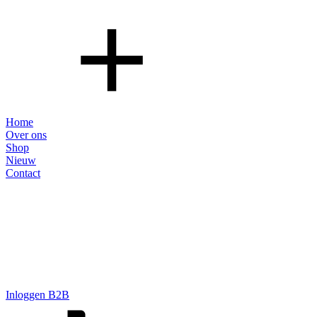
Home
Over ons
Shop
Nieuw
Contact
Inloggen B2B