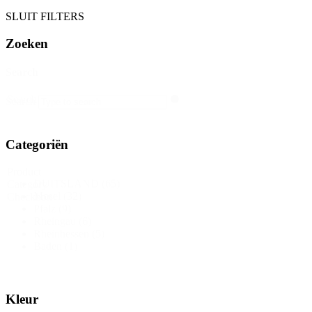
SLUIT FILTERS
Zoeken
Search
Search
Search
Categoriën
Product
DUITSLAND
(65)
Category
Mosel
(32)
Checkbox
Pfalz
(9)
Rheingau
(6)
Rheinhessen
(5)
Baden
(1)
Kleur