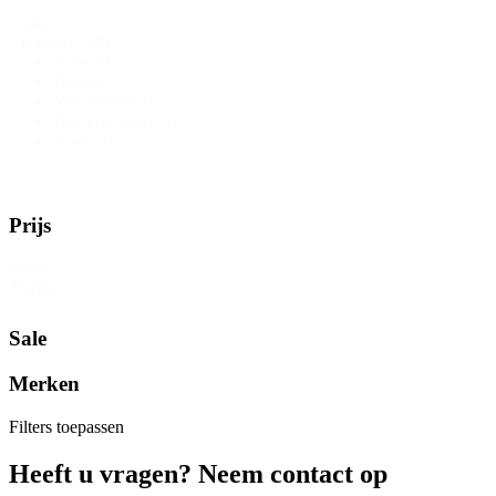
Color
Wit
(38)
Filters
Rood
(8)
Diverse
(7)
Mousserend
(6)
Dessertwijnen
(3)
Rosé
(3)
Prijs
Price
Reset
Range
Sale
Merken
Filters toepassen
Heeft u vragen? Neem contact op