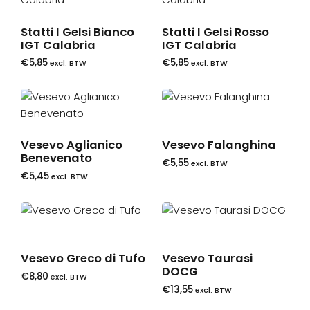
Statti I Gelsi Bianco
Statti I Gelsi Rosso
IGT Calabria
IGT Calabria
€
5,85
€
5,85
excl. BTW
excl. BTW
Vesevo Aglianico
Vesevo Falanghina
Benevenato
€
5,55
excl. BTW
€
5,45
excl. BTW
Vesevo Greco di Tufo
Vesevo Taurasi
DOCG
€
8,80
excl. BTW
€
13,55
excl. BTW