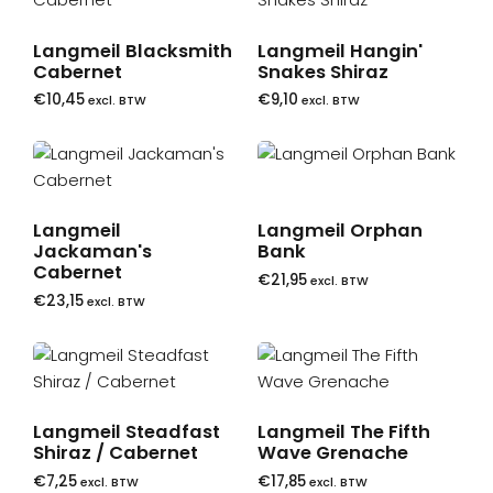
Langmeil Blacksmith
Langmeil Hangin'
Cabernet
Snakes Shiraz
€
10,45
€
9,10
excl. BTW
excl. BTW
Langmeil
Langmeil Orphan
Jackaman's
Bank
Cabernet
€
21,95
excl. BTW
€
23,15
excl. BTW
Langmeil Steadfast
Langmeil The Fifth
Shiraz / Cabernet
Wave Grenache
€
7,25
€
17,85
excl. BTW
excl. BTW